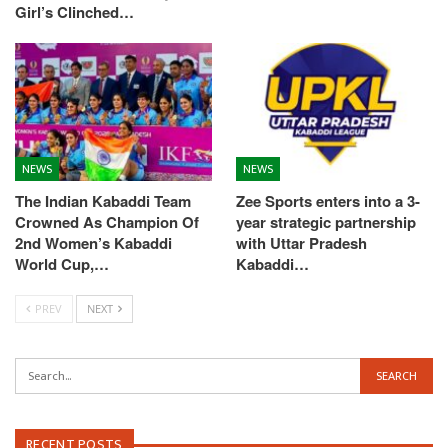
Girl’s Clinched…
NEWS
NEWS
The Indian Kabaddi Team
Zee Sports enters into a 3-
Crowned As Champion Of
year strategic partnership
2nd Women’s Kabaddi
with Uttar Pradesh
World Cup,…
Kabaddi…
PREV
NEXT
RECENT POSTS