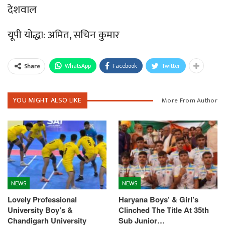
देशवाल
यूपी योद्धा: अमित, सचिन कुमार
WhatsApp
Facebook
Twitter
Share
YOU MIGHT ALSO LIKE
More From Author
NEWS
NEWS
Lovely Professional
Haryana Boys’ & Girl’s
University Boy’s &
Clinched The Title At 35th
Chandigarh University
Sub Junior…