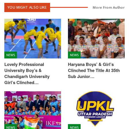
YOU MIGHT ALSO LIKE
More From Author
NEWS
NEWS
Lovely Professional
Haryana Boys’ & Girl’s
University Boy’s &
Clinched The Title At 35th
Chandigarh University
Sub Junior…
Girl’s Clinched…
NEWS
NEWS