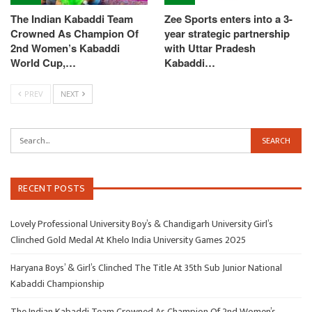
The Indian Kabaddi Team
Zee Sports enters into a 3-
Crowned As Champion Of
year strategic partnership
2nd Women’s Kabaddi
with Uttar Pradesh
World Cup,…
Kabaddi…
PREV
NEXT
RECENT POSTS
Lovely Professional University Boy’s & Chandigarh University Girl’s
Clinched Gold Medal At Khelo India University Games 2025
Haryana Boys’ & Girl’s Clinched The Title At 35th Sub Junior National
Kabaddi Championship
The Indian Kabaddi Team Crowned As Champion Of 2nd Women’s