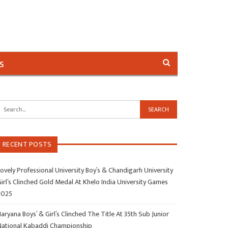
s
RECENT POSTS
ovely Professional University Boy’s & Chandigarh University
irl’s Clinched Gold Medal At Khelo India University Games
2025
aryana Boys’ & Girl’s Clinched The Title At 35th Sub Junior
National Kabaddi Championship