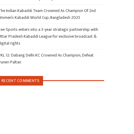
The Indian Kabaddi Team Crowned As Champion Of 2nd
Women’s Kabaddi World Cup, Bangladesh 2025
ee Sports enters into a 3-year strategic partnership with
Uttar Pradesh Kabaddi League for exclusive broadcast &
igital rights
PKL 12: Dabang Delhi KC Crowned As Champion, Defeat
Puneri Paltan
RECENT COMMENTS