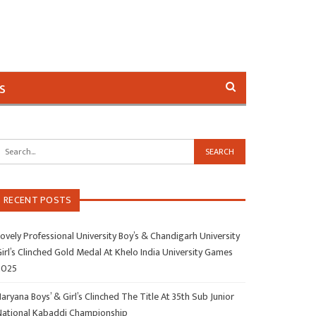
s
RECENT POSTS
ovely Professional University Boy’s & Chandigarh University
irl’s Clinched Gold Medal At Khelo India University Games
2025
aryana Boys’ & Girl’s Clinched The Title At 35th Sub Junior
National Kabaddi Championship