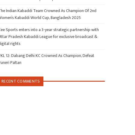
The Indian Kabaddi Team Crowned As Champion Of 2nd
Women’s Kabaddi World Cup, Bangladesh 2025
ee Sports enters into a 3-year strategic partnership with
Uttar Pradesh Kabaddi League for exclusive broadcast &
igital rights
PKL 12: Dabang Delhi KC Crowned As Champion, Defeat
Puneri Paltan
RECENT COMMENTS