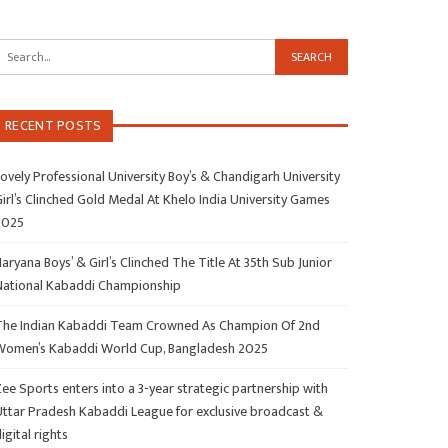
RECENT POSTS
ovely Professional University Boy’s & Chandigarh University
irl’s Clinched Gold Medal At Khelo India University Games
2025
aryana Boys’ & Girl’s Clinched The Title At 35th Sub Junior
National Kabaddi Championship
The Indian Kabaddi Team Crowned As Champion Of 2nd
Women’s Kabaddi World Cup, Bangladesh 2025
ee Sports enters into a 3-year strategic partnership with
Uttar Pradesh Kabaddi League for exclusive broadcast &
igital rights