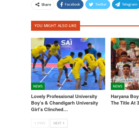
Facebook
Twitter
Telegram
Share
YOU MIGHT ALSO LIKE
NEWS
NEWS
Lovely Professional University
Haryana Boys
Boy’s & Chandigarh University
The Title At
Girl’s Clinched…
PREV
NEXT