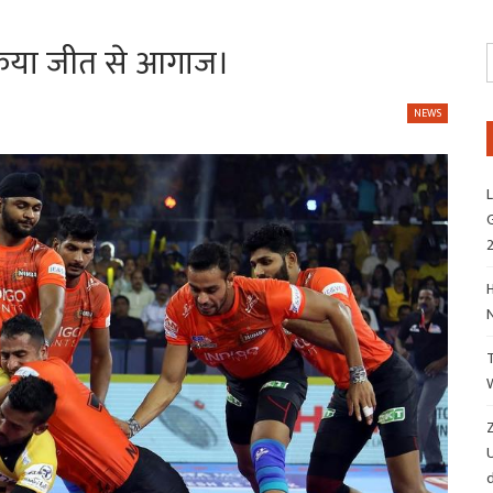
ने किया जीत से आगाज।
NEWS
L
G
H
Z
d