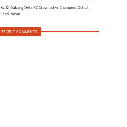
PKL 12: Dabang Delhi KC Crowned As Champion, Defeat
Puneri Paltan
RECENT COMMENTS