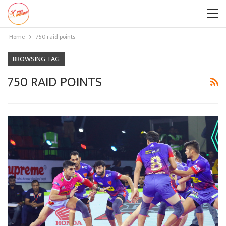
Home
750 raid points
BROWSING TAG
750 RAID POINTS