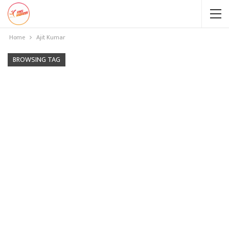
Home
Ajit Kumar
BROWSING TAG