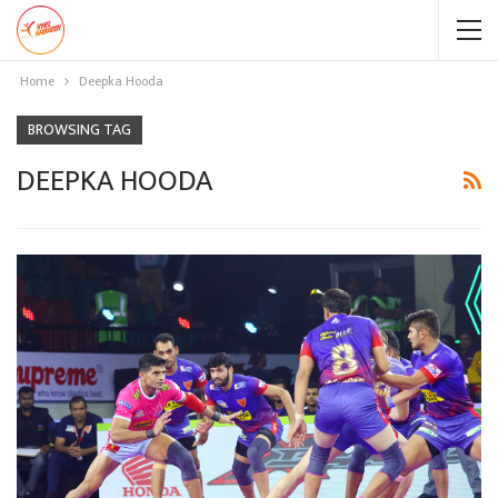
Home
Deepka Hooda
BROWSING TAG
DEEPKA HOODA