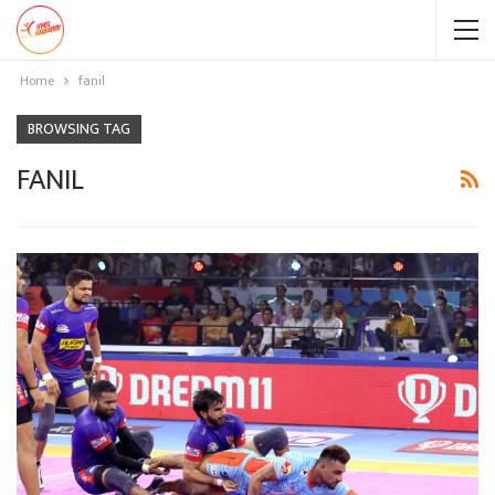
Home
fanil
BROWSING TAG
FANIL