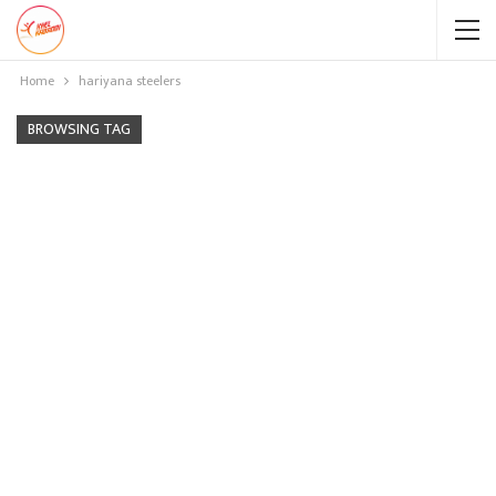
Home
hariyana steelers
BROWSING TAG