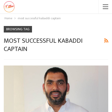
Home
most successful kabaddi captain
BROWSING TAG
MOST SUCCESSFUL KABADDI
CAPTAIN