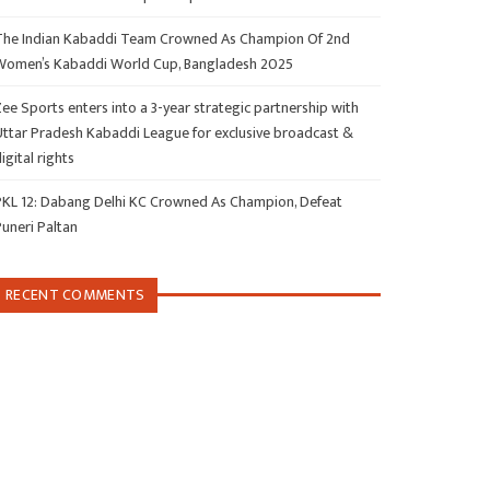
The Indian Kabaddi Team Crowned As Champion Of 2nd
Women’s Kabaddi World Cup, Bangladesh 2025
ee Sports enters into a 3-year strategic partnership with
Uttar Pradesh Kabaddi League for exclusive broadcast &
igital rights
PKL 12: Dabang Delhi KC Crowned As Champion, Defeat
Puneri Paltan
RECENT COMMENTS