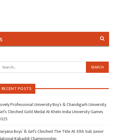
s
RECENT POSTS
ovely Professional University Boy’s & Chandigarh University
irl’s Clinched Gold Medal At Khelo India University Games
2025
aryana Boys’ & Girl’s Clinched The Title At 35th Sub Junior
National Kabaddi Championship