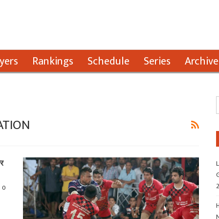
yers
Rankings
Schedule
Series
Archive
ATION
और
L
G
0
H