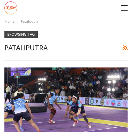
Home
Pataliputra
BROWSING TAG
PATALIPUTRA