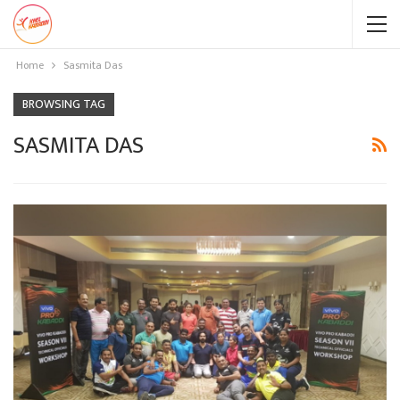
Home
Sasmita Das
BROWSING TAG
SASMITA DAS