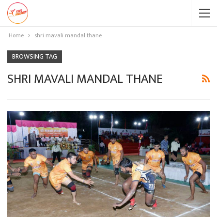
Home
shri mavali mandal thane
BROWSING TAG
SHRI MAVALI MANDAL THANE