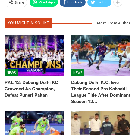
WhatsApp
Facebook
Twitter
Share
YOU MIGHT ALSO LIKE
More From Author
NEWS
NEWS
PKL 12: Dabang Delhi KC
Dabang Delhi K.C. Eye
Crowned As Champion,
Their Second Pro Kabaddi
Defeat Puneri Paltan
League Title After Dominant
Season 12…