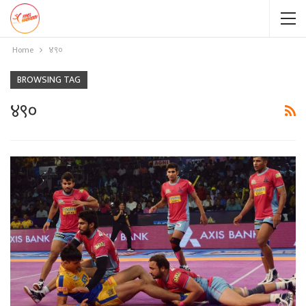
Home
४९०
BROWSING TAG
४९०