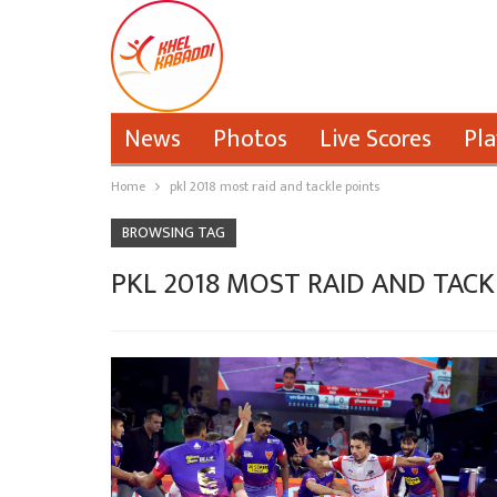
News
Photos
Live Scores
Pla
Home
pkl 2018 most raid and tackle points
BROWSING TAG
PKL 2018 MOST RAID AND TACK