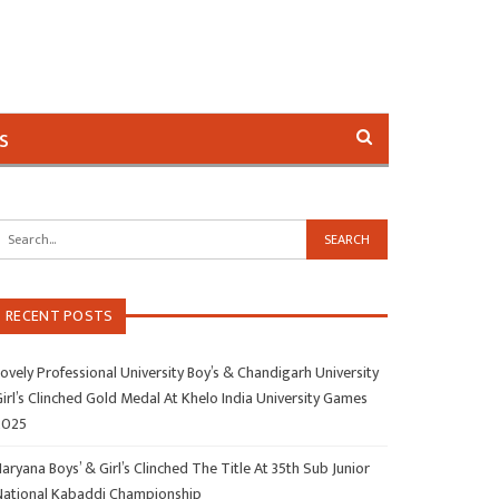
s
RECENT POSTS
ovely Professional University Boy’s & Chandigarh University
irl’s Clinched Gold Medal At Khelo India University Games
2025
aryana Boys’ & Girl’s Clinched The Title At 35th Sub Junior
National Kabaddi Championship