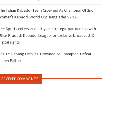
The Indian Kabaddi Team Crowned As Champion Of 2nd
Women’s Kabaddi World Cup, Bangladesh 2025
ee Sports enters into a 3-year strategic partnership with
Uttar Pradesh Kabaddi League for exclusive broadcast &
igital rights
PKL 12: Dabang Delhi KC Crowned As Champion, Defeat
Puneri Paltan
RECENT COMMENTS