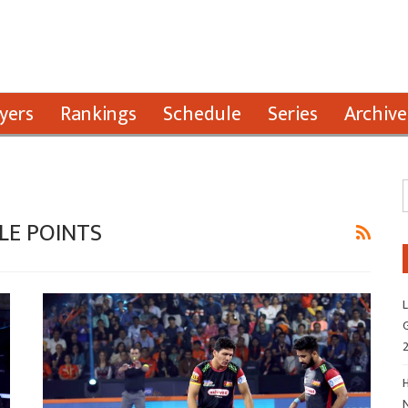
yers
Rankings
Schedule
Series
Archive
LE POINTS
L
G
H