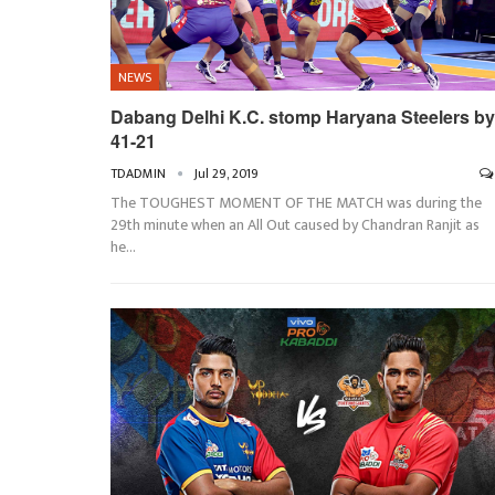
NEWS
Dabang Delhi K.C. stomp Haryana Steelers by
41-21
TDADMIN
Jul 29, 2019
The TOUGHEST MOMENT OF THE MATCH was during the
29th minute when an All Out caused by Chandran Ranjit as
he
…