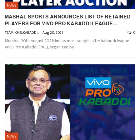
NEWS
MASHAL SPORTS ANNOUNCES LIST OF RETAINED
PLAYERS FOR VIVO PRO KABADDI LEAGUE…
TEAM KHELKABADDI
Aug 20, 2021
0
Mumbai, 20th August 2021: India’s most sought-after kabaddi league
VIVO Pro Kabaddi (PKL), organized by
…
NEWS