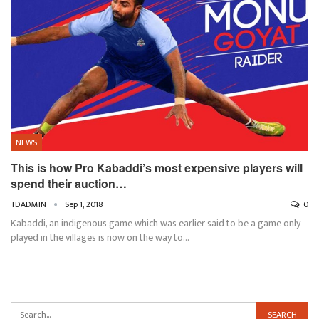
NEWS
This is how Pro Kabaddi’s most expensive players will
spend their auction…
TDADMIN
Sep 1, 2018
0
Kabaddi, an indigenous game which was earlier said to be a game only
played in the villages is now on the way to…